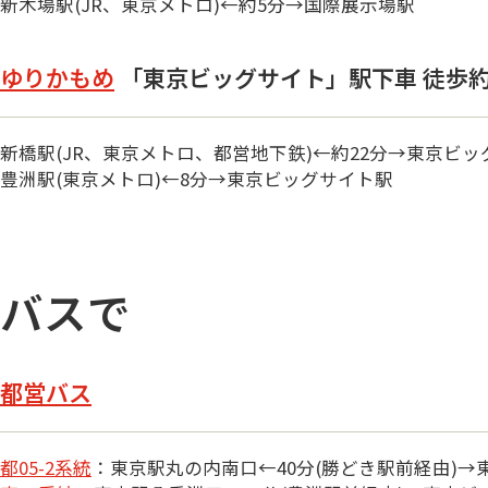
新木場駅(JR、東京メトロ)←約5分→国際展示場駅
ゆりかもめ
「東京ビッグサイト」駅下車 徒歩約
新橋駅(JR、東京メトロ、都営地下鉄)←約22分→東京ビ
豊洲駅(東京メトロ)←8分→東京ビッグサイト駅
バスで
都営バス
都05-2系統
：東京駅丸の内南口←40分(勝どき駅前経由)→