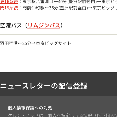
東16系統
：東京駅八重洲口←40分(豊洲駅前経由)→東京ビ
門19系統
：門前仲町駅←35分(豊洲駅前経由)→東京ビッグ
空港バス（
リムジンバス
）
羽田空港←25分→東京ビッグサイト
ニュースレターの配信登録
個人情報保護への対処
ケルン・メッセは、個人を特定しうる情報（以下個人